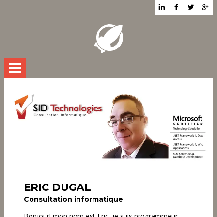
PROFIL
RÉALISATIONS
CURRICULUM VITAE
CONTACT
ERIC DUGAL
Consultation informatique
Bonjour! mon nom est Eric, je suis programmeur-